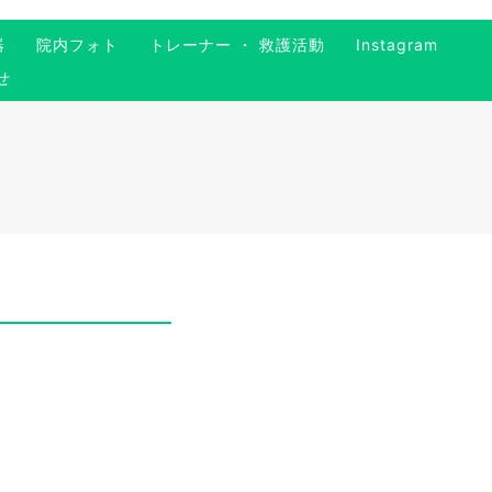
器
院内フォト
トレーナー ・ 救護活動
Instagram
せ